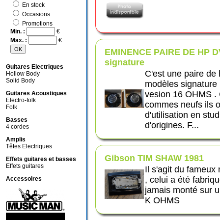
En stock
Occasions
Promotions
Min. :
€
Max. :
€
EMINENCE PAIRE DE HP 
signature
Guitares Electriques
C'est une paire d
Hollow Body
Solid Body
modèles signatu
vesion 16 OHMS . 
Guitares Acoustiques
Electro-folk
commes neufs ils 
Folk
d'utilisation en stud
Basses
d'origines. F...
4 cordes
Amplis
Têtes Electriques
Gibson TIM SHAW 1981
Effets guitares et basses
Effets guitares
Il s'agit du fame
, celui a été fabri
Accessoires
jamais monté sur u
K OHMS