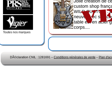
Jolie création de ce
custom shop frança
WILD CUSTOM . La
neuve avec son case
table est en acier 
corps....
Toutes nos marques
DÃ©claration CNIL : 1281691 –
Conditions générales de vente
–
Plan d'ac