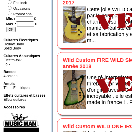
2017
En stock
Cette jolie WILD O
Occasions
Promotions
par la compagnie
Min. :
€
charme résolument 
Max. :
€
manière réaliste ell
et sa fabrication y
m...
Guitares Electriques
Hollow Body
Solid Body
Guitares Acoustiques
Wild Custom FIRE WILD 
Electro-folk
Folk
année 2018
Basses
4 cordes
Une ré-interprétati
Firebird par WILD
Amplis
Têtes Electriques
d'origine avec COA 
incroyable , elle es
Effets guitares et basses
Effets guitares
made in france ! . 
Accessoires
Wild Custom WILD ONE IR