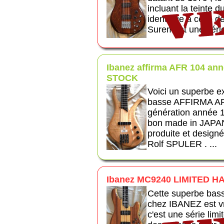
incluant la teinte
identique a celle de
Surement une série 
Ibanez affirma AFR 104 ann
STOCK
Voici un superbe e
basse AFFIRMA AF
génération année 1
bon made in JAPAN
produite et designé
Rolf SPULER . ...
Ibanez MC9240 LIMITED 
Cette superbe bass
chez IBANEZ est vr
c'est une série limi