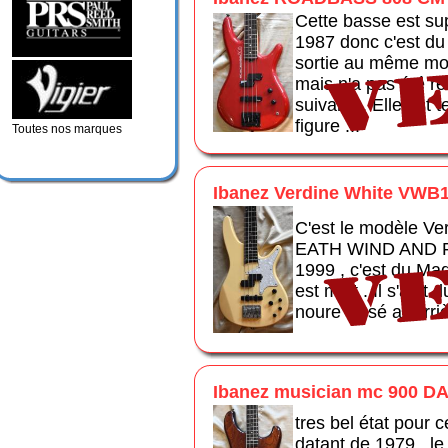
Cette basse est sup
1987 donc c'est du
sortie au même mo
mais n'a pas été r
suivante. Elle est t
figure ...
Toutes nos marques
Ibanez Verdine White VWB
C'est le modèle Ve
EATH WIND AND FI
1999 , c'est du Ma
est mint . Il s'agit
noure vissé a l'arri
Ibanez musician mc 900 
tres bel état pour c
datant de 1979 , le