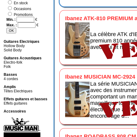
En stock
Occasions
Promotions
Ibanez ATK-810 PREMIUM 
Min. :
€
Max. :
€
La célèbre ATK d'
premium 810 anné
Guitares Electriques
Hollow Body
avec étui et notice 
Solid Body
Guitares Acoustiques
Electro-folk
Folk
Basses
Ibanez MUSICIAN MC-2924
4 cordes
La série MUSICIAN
Amplis
avec des instrume
Têtes Electriques
comportant un man
Effets guitares et basses
magnifique touche 
Effets guitares
électronique active
Accessoires
encore l'âge d...
Ibanez ROADBASS 808 CM 