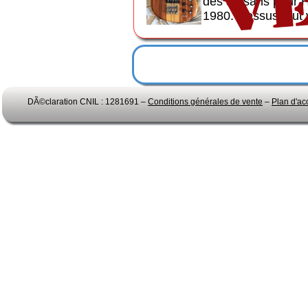
des artisans pou
1980. Dessus tout y 
DÃ©claration CNIL : 1281691 –
Conditions générales de vente
–
Plan d'ac