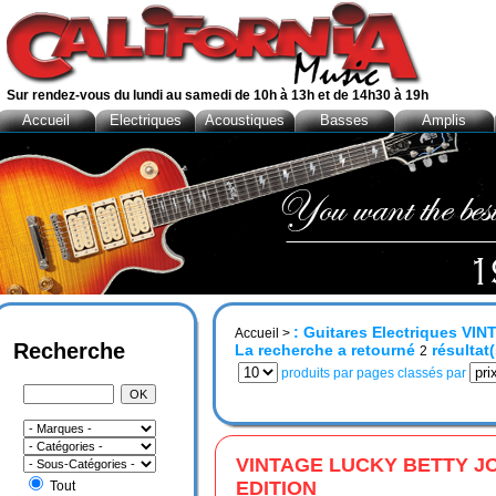
Sur rendez-vous du lundi au samedi de 10h à 13h et de 14h30 à 19h
Accueil
Electriques
Acoustiques
Basses
Amplis
: Guitares Electriques VI
Accueil
>
Recherche
La recherche a retourné
résultat(
2
produits par pages classés par
VINTAGE LUCKY BETTY JO
EDITION
Tout