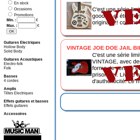
En stock
C'est une série li
Occasions
goodies et étui d'or
Promotions
Min. :
€
originale !! comme 
Max. :
€
Guitares Electriques
Hollow Body
VINTAGE JOE DOE JAIL B
Solid Body
C'est une série lim
Guitares Acoustiques
VINTAGE, avec des 
Electro-folk
forme de serrure et
Folk
prisonnier. Livrée av
Basses
d'authenticité. Le m
4 cordes
Amplis
Têtes Electriques
Effets guitares et basses
Effets guitares
Accessoires