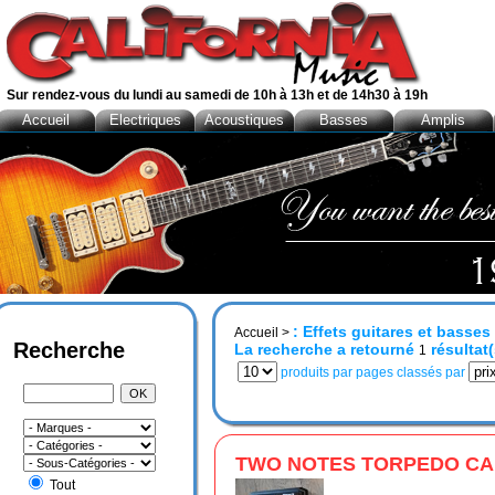
Sur rendez-vous du lundi au samedi de 10h à 13h et de 14h30 à 19h
Accueil
Electriques
Acoustiques
Basses
Amplis
: Effets guitares et basse
Accueil
>
Recherche
La recherche a retourné
résultat(
1
produits par pages classés par
TWO NOTES TORPEDO CA
Tout