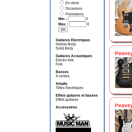
En stock
Occasions
Promotions
Min. :
€
Max. :
€
Guitares Electriques
Hollow Body
Solid Body
Peave
Guitares Acoustiques
Electro-folk
Folk
Basses
4 cordes
Amplis
Têtes Electriques
Effets guitares et basses
Effets guitares
Peave
Accessoires