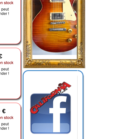
 peut
der !
€
 peut
der !
 €
 peut
der !