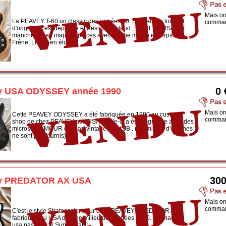
Mais on
La PEAVEY T-60 un classic des années 70. Sur celle-ci tout est
comman
d'origine , c'est dépoque et c'est du costaud , MADE IN USA. Le
manche est en maple 2 pieces avec touche maple et corps en
Frêne. Livrée en étui...
0 
y USA ODYSSEY année 1990
Mais on
Cette PEAVEY ODYSSEY a été fabriquée en 1990 au custom
comman
shop de chez PEAVEY aux USA. Celle-ci a été upgradée avec des
micros SEYMOUR duncan vintage 59 et JB . (les micros d'origines
ne sont pas fournis) ...
300
y PREDATOR AX USA
Mais on
comman
C'est le style Stratocaster pour cette PEAVEY PREDATOR AX
fabriquée au USA dans le milieu des années 1990. Du made in
usa pas cher !!! Super état !!