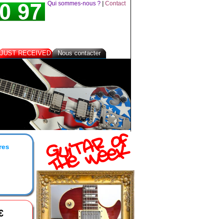
Qui sommes-nous ?
|
Contact
JUST RECEIVED
Nous contacter
res
€