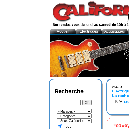
Sur rendez-vous du lundi au samedi de 10h à 1
Accueil
Electriques
Acoustiques
Accueil
>
Recherche
Electriq
La reche
pro
Peave
Tout