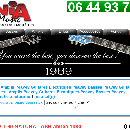
3h et de 14h30 à 19h
Basses
Amplis
Effets
Accessoires
Vendu
: Amplis Peavey Guitares Electriques Peavey Basses Peavey Guita
ues : Amplis Peavey Guitares Electriques Peavey Basses Peavey
rche a retourné
résultat(s)
4
duits par pages classés par
1
/ 1
0 
y T-60 NATURAL ASH année 1980