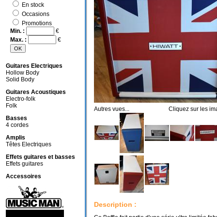
En stock
Occasions
Promotions
Min. :
€
Max. :
€
Guitares Electriques
Hollow Body
Solid Body
Guitares Acoustiques
Electro-folk
Folk
Autres vues... Cliquez sur les ima
Basses
4 cordes
Amplis
Têtes Electriques
Effets guitares et basses
Effets guitares
Accessoires
Description :