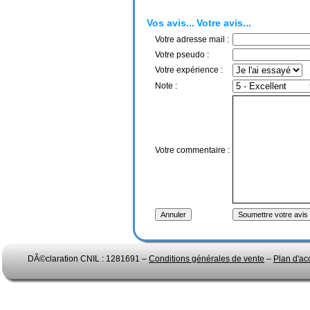
Vos avis...
Votre avis...
Votre adresse mail :
Votre pseudo :
Votre expérience :
Note :
Votre commentaire :
DÃ©claration CNIL : 1281691 –
Conditions générales de vente
–
Plan d'ac