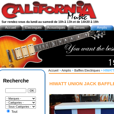
Sur rendez-vous du lundi au samedi de 10h à 13h et de 14h30 à 19h
Accueil
Electriques
Acoustiques
Basses
Amplis
Accueil
>
Amplis
>
Baffles Electriques
> HIWATT
Recherche
HIWATT UNION JACK BAFFLE 
Tout