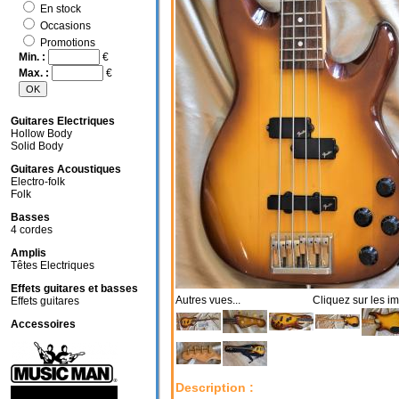
En stock
Occasions
Promotions
Min. :
€
Max. :
€
Guitares Electriques
Hollow Body
Solid Body
Guitares Acoustiques
Electro-folk
Folk
Basses
4 cordes
Amplis
Têtes Electriques
Effets guitares et basses
Autres vues... Cliquez sur les im
Effets guitares
Accessoires
Description :