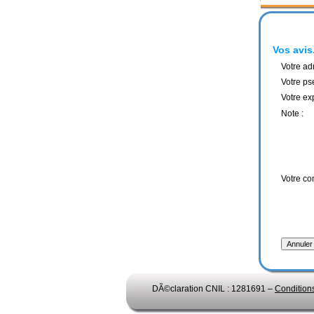
Vos avis.
Votre ad
Votre ps
Votre ex
Note :
Votre co
DÃ©claration CNIL : 1281691 –
Condition