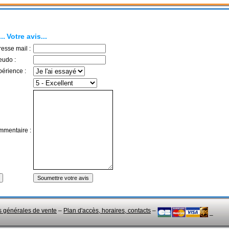
..
Votre avis...
resse mail :
eudo :
périence :
mmentaire :
s générales de vente
–
Plan d'accès, horaires, contacts
–
–