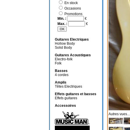
En stock
Occasions
Promotions
Min. :
€
Max. :
€
Guitares Electriques
Hollow Body
Solid Body
Guitares Acoustiques
Electro-folk
Folk
Basses
4 cordes
Amplis
Têtes Electriques
Effets guitares et basses
Effets guitares
Accessoires
Autres vue