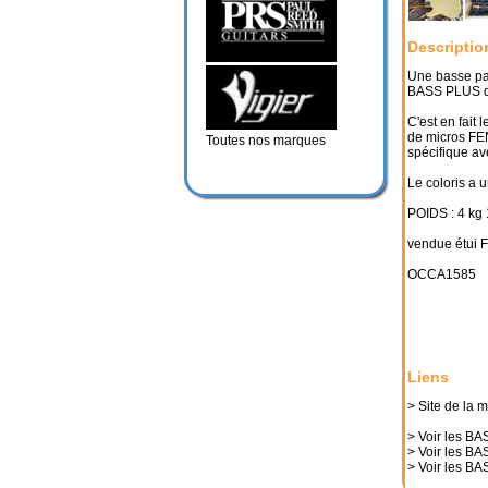
Descriptio
Une basse pa
BASS PLUS da
C'est en fait
de micros FE
Toutes nos marques
spécifique ave
Le coloris a 
POIDS : 4 kg 
vendue étui 
OCCA1585
Liens
> Site de la 
> Voir les 
> Voir les 
> Voir les 