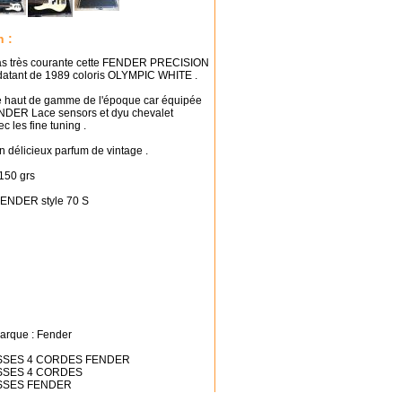
n :
s très courante cette FENDER PRECISION
tant de 1989 coloris OLYMPIC WHITE .
 le haut de gamme de l'époque car équipée
NDER Lace sensors et dyu chevalet
c les fine tuning .
un délicieux parfum de vintage .
150 grs
FENDER style 70 S
marque : Fender
BASSES 4 CORDES FENDER
BASSES 4 CORDES
BASSES FENDER