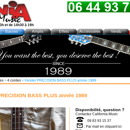
3h et de 14h30 à 19h
Basses
Amplis
Effets
Accessoires
Vendu
es
>
4 cordes
> Fender PRECISION BASS PLUS année 1989
PRECISION BASS PLUS année 1989
Disponibilité, question ?
Contactez
California Music
: 09 83 93 15 37
:
Par mail en cliquant ici