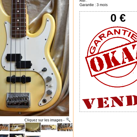
Réf :
Garantie : 3 mois
0 €
s... Cliquez sur les images -