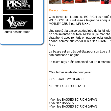
Description :
C'est la version japonaise BC-RICH du modèl
WARLOCK BASS utilisée a la grande époque
MOTLEY CRUE par MR SIXX .
Une rareté , la basse est équipée de la full el
Toutes nos marques
bc rich inventée par Neal MOSER , le manche 
stratabond avec renforts en padouk et la touch
ebonol comme sur les VIGIER et les KRAME
Alu .
La basse est en très bel état pour son âge et l
son hardcase d'origine.
Le micro aigu a été remplacé par un dimarzio r
C'est la basse idéale pour jouer
KICK START MY HEART !
ou TOO FAST FOR LOVE !!
> Voir les BASSES BC RICH JAPAN
> Voir les BASSES
> Voir les BASSES BC RICH JAPAN