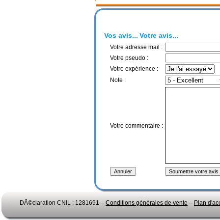
Vos avis...
Votre avis...
Votre adresse mail :
Votre pseudo :
Votre expérience :
Note :
Votre commentaire :
DÃ©claration CNIL : 1281691 –
Conditions générales de vente
–
Plan d'ac