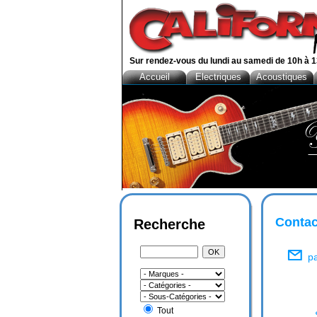
Sur rendez-vous du lundi au samedi de 10h à 1
Accueil
Electriques
Acoustiques
Contac
Recherche
pa
Tout