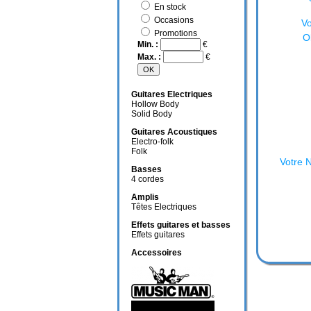
En stock
Occasions
Vo
Promotions
O
Min. :
€
Max. :
€
Guitares Electriques
Hollow Body
Solid Body
Guitares Acoustiques
Electro-folk
Folk
Votre 
Basses
4 cordes
Amplis
Têtes Electriques
Effets guitares et basses
Effets guitares
Accessoires