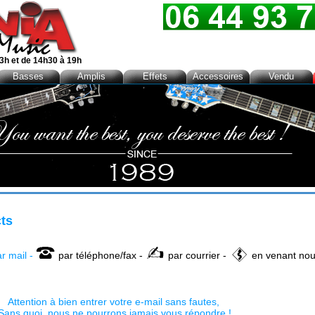
3h et de 14h30 à 19h
Basses
Amplis
Effets
Accessoires
Vendu
ts
r mail -
par téléphone/fax -
par courrier -
en venant nou
Attention à bien entrer votre e-mail sans fautes,
Sans quoi, nous ne pourrons jamais vous répondre !