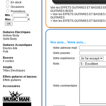
En stock
Occasions
Voir les EFFETS GUITARES ET BASSES 
GUITARES BOSS
Promotions
> Voir les EFFETS GUITARES ET BASSES
Min. :
€
GUITARES
Max. :
€
> Voir les EFFETS GUITARES ET BASSES
Guitares Electriques
Hollow Body
Solid Body
Vos avis...
Votre avis...
Guitares Acoustiques
Votre adresse mail :
Electro-folk
Folk
Votre pseudo :
Basses
Votre expérience :
4 cordes
Note :
Amplis
Têtes Electriques
Effets guitares et basses
Effets guitares
Votre commentaire :
Accessoires