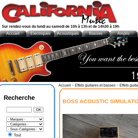
Sur rendez-vous du lundi au samedi de 10h à 13h et de 14h30 à 19h
Accueil
Electriques
Acoustiques
Basses
Amplis
Accueil
>
Effets guitares et basses
>
Effets guit
Recherche
BOSS ACOUSTIC SIMULATO
Tout