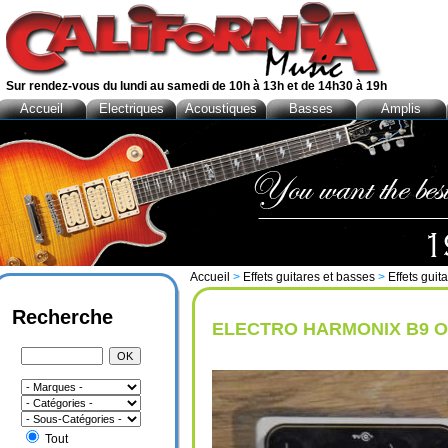
Sur rendez-vous du lundi au samedi de 10h à 13h et de 14h30 à 19h
Accueil
Electriques
Acoustiques
Basses
Amplis
Accueil
>
Effets guitares et basses
>
Effets guit
Recherche
ELECTRO HARMONIX B9 
Tout