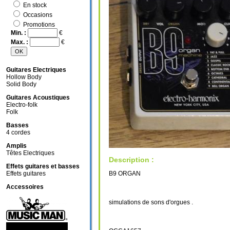
En stock
Occasions
Promotions
Min. :
€
Max. :
€
Guitares Electriques
Hollow Body
Solid Body
Guitares Acoustiques
Electro-folk
Folk
Basses
4 cordes
Amplis
Têtes Electriques
Description :
Effets guitares et basses
B9 ORGAN
Effets guitares
Accessoires
simulations de sons d'orgues .