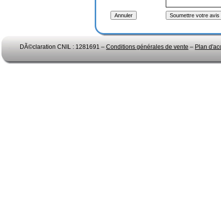
DÃ©claration CNIL : 1281691 –
Conditions générales de vente
–
Plan d'ac