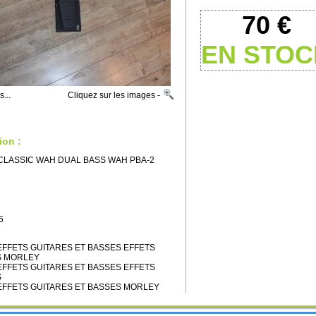
70 €
EN STOC
vues... Cliquez sur les images -
ion :
CLASSIC WAH DUAL BASS WAH PBA-2
5
es EFFETS GUITARES ET BASSES EFFETS
S MORLEY
es EFFETS GUITARES ET BASSES EFFETS
S
es EFFETS GUITARES ET BASSES MORLEY