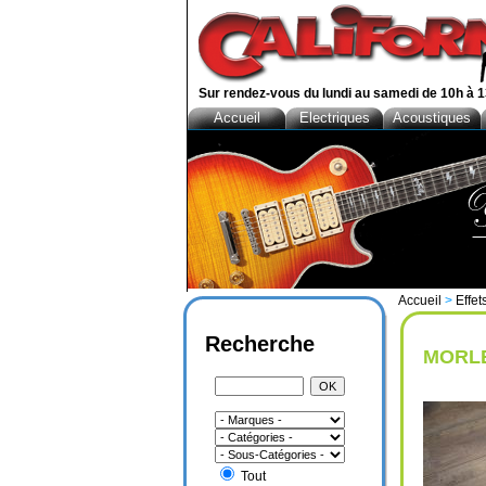
Sur rendez-vous du lundi au samedi de 10h à 1
Accueil
Electriques
Acoustiques
Accueil
>
Effet
Recherche
MORLE
Tout