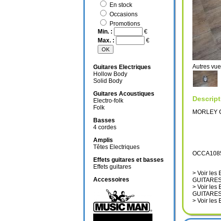
En stock
Occasions
Promotions
Min. :
€
Max. :
€
Autres 
Guitares Electriques
Hollow Body
Solid Body
Guitares Acoustiques
Descript
Electro-folk
Folk
MORLEY 
Basses
4 cordes
Amplis
Têtes Electriques
OCCA108
Effets guitares et basses
Effets guitares
> Voir l
Accessoires
GUITARE
> Voir l
GUITARE
> Voir l