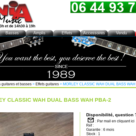
3h et de 14h30 à 19h
Basses
Amplis
Effets
Accessoires
Vendu
s guitares et basses
>
Effets guitares
> MORLEY CLASSIC WAH DUAL BASS WAH 
Y CLASSIC WAH DUAL BASS WAH PBA-2
Disponibilité, question 
:
Par mail en cliquant ici
Réf :
Garantie : 6 mois
Stock : 1