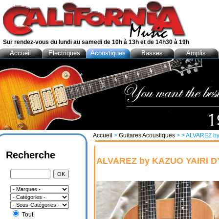
Sur rendez-vous du lundi au samedi de 10h à 13h et de 14h30 à 19h
Accueil
Electriques
Acoustiques
Basses
Amplis
Accueil
>
Guitares Acoustiques
>
> ALVAREZ by
Recherche
ALVAREZ by KAZUO YAIRI DY
Tout