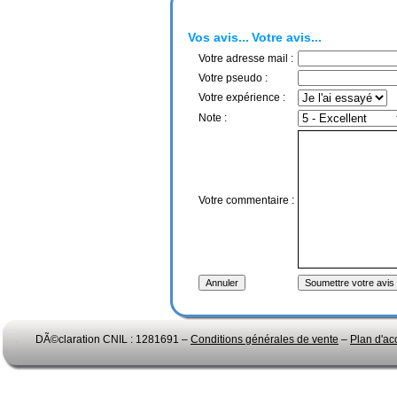
Vos avis...
Votre avis...
Votre adresse mail :
Votre pseudo :
Votre expérience :
Note :
Votre commentaire :
DÃ©claration CNIL : 1281691 –
Conditions générales de vente
–
Plan d'ac