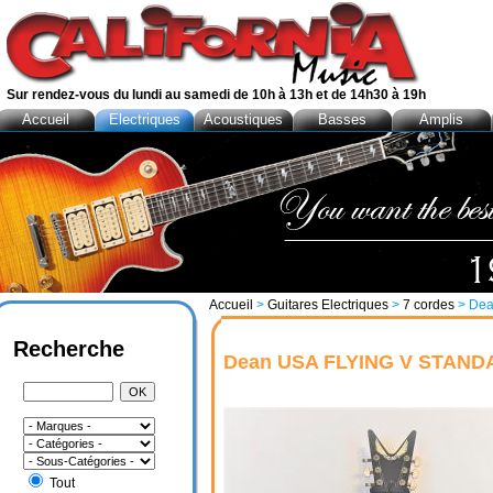
Sur rendez-vous du lundi au samedi de 10h à 13h et de 14h30 à 19h
Accueil
Electriques
Acoustiques
Basses
Amplis
Accueil
>
Guitares Electriques
>
7 cordes
> Dea
Recherche
Dean USA FLYING V STAN
Tout