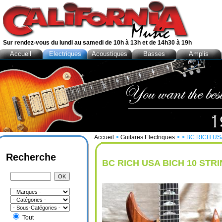
Sur rendez-vous du lundi au samedi de 10h à 13h et de 14h30 à 19h
Accueil
Electriques
Acoustiques
Basses
Amplis
Accueil
>
Guitares Electriques
>
> BC RICH US
Recherche
BC RICH USA BICH 10 STRI
Tout