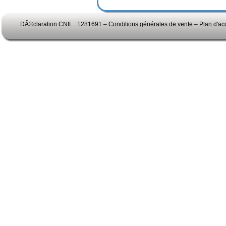
DÃ©claration CNIL : 1281691 –
Conditions générales de vente
–
Plan d'ac