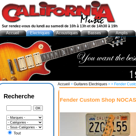
Sur rendez-vous du lundi au samedi de 10h à 13h et de 14h30 à 19h
Accueil
Electriques
Acoustiques
Basses
Amplis
Accueil
>
Guitares Electriques
>
> Fender Cus
Recherche
Fender Custom Shop NOCA
Tout