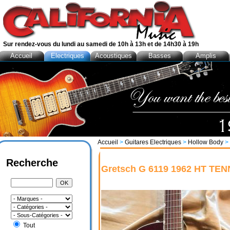
Sur rendez-vous du lundi au samedi de 10h à 13h et de 14h30 à 19h
Accueil
Electriques
Acoustiques
Basses
Amplis
Accueil
>
Guitares Electriques
>
Hollow Body
> 
Recherche
Gretsch G 6119 1962 HT TE
Tout