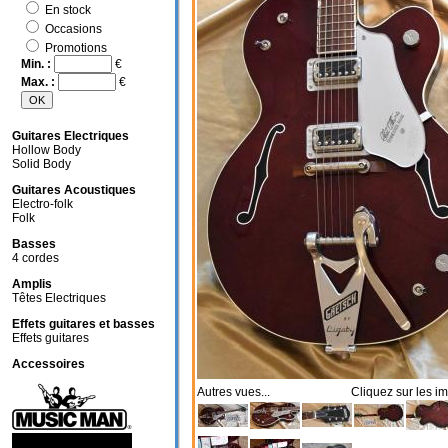
En stock
Occasions
Promotions
Min. :
€
Max. :
€
Guitares Electriques
Hollow Body
Solid Body
Guitares Acoustiques
Electro-folk
Folk
Basses
4 cordes
Amplis
Têtes Electriques
Effets guitares et basses
Effets guitares
Accessoires
Autres vues... Cliquez sur les im