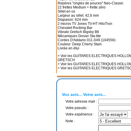
Repères "ongles de pouces" Neo-Classic
22 frettes Medium + frette zéro
Sillet en os
Largeur au sillet: 42,6 mm
Diapason: 624 mm
2 micros TV Jones TV-HT HiloTron
Chevalet Rocking Bar
Vibrato Gretsch Bigsby B6
Mécaniques Grover Sta-tite
Cordes D'Addario 011-049 (104556)
Couleur: Deep Cherry Stain
Livrée en étui
> Voir les GUITARES ELECTRIQUES HOLL
GRETSCH
> Voir les GUITARES ELECTRIQUES HOLL
> Voir les GUITARES ELECTRIQUES GRETS
Vos avis...
Votre avis...
Votre adresse mail :
Votre pseudo :
Votre expérience :
Note :