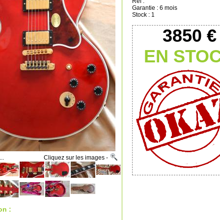
Réf :
Garantie : 6 mois
Stock : 1
3850 €
EN STO
ues... Cliquez sur les images -
on :