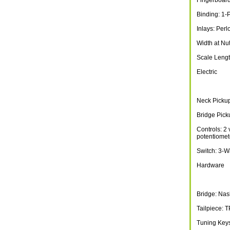
Fingerboard
Binding: 1-
Inlays: Perl
Width at Nu
Scale Lengt
Electric
Neck Picku
Bridge Pick
Controls: 2
potentiomet
Switch: 3-W
Hardware
Bridge: Nas
Tailpiece: 
Tuning Keys