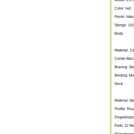
Model: ES-3
Color: red
Finish: Nitr
Strings: .01
Body
Material: 3
Center Bloc
Bracing: Sp
Binding: Mul
Neck
Material: 
Profile: Rou
Fingerboar
Frets: 22 