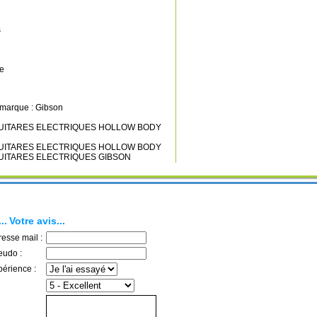
s
e
a marque : Gibson
s GUITARES ELECTRIQUES HOLLOW BODY
s GUITARES ELECTRIQUES HOLLOW BODY
s GUITARES ELECTRIQUES GIBSON
..
Votre avis...
resse mail :
eudo :
périence :