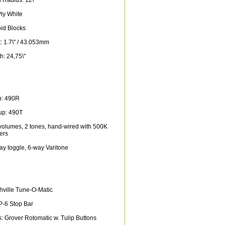
 Radius: 12\"
Ply White
oid Blocks
t: 1.7\" / 43.053mm
h: 24,75\"
p: 490R
up: 490T
 volumes, 2 tones, hand-wired with 500K
ers
ay toggle, 6-way Varitone
hville Tune-O-Matic
TP-6 Stop Bar
: Grover Rotomatic w. Tulip Buttons