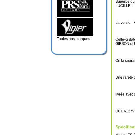
Superbe gu
LUCILLE .
La version 
Toutes nos marques
Celle-ci da
GIBSON et la
On la croira
Une rareté d
livrée avec 
OCCA1279
Spécifica