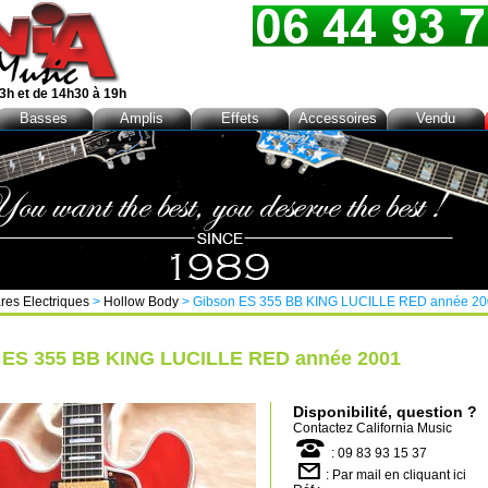
3h et de 14h30 à 19h
Basses
Amplis
Effets
Accessoires
Vendu
res Electriques
>
Hollow Body
> Gibson ES 355 BB KING LUCILLE RED année 2
 ES 355 BB KING LUCILLE RED année 2001
Disponibilité, question ?
Contactez
California Music
: 09 83 93 15 37
:
Par mail en cliquant ici