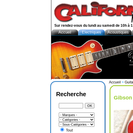
Sur rendez-vous du lundi au samedi de 10h à 1
Accueil
Electriques
Acoustiques
Accueil
>
Guita
Recherche
Gibson
Tout