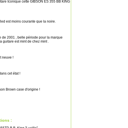
itare Iconique cette GIBSON ES 355 BB KING
Red est moins courante que la noire.
te de 2001 , belle période pour la marque
 guitare est mint de chez mint .
it neuve !
ans cet état !
son Brown case d'origine !
tions :