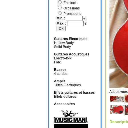
En stock
Occasions
Promotions
Min. :
€
Max. :
€
Guitares Electriques
Hollow Body
Solid Body
Guitares Acoustiques
Electro-folk
Folk
Basses
4 cordes
Amplis
Têtes Electriques
Autres v
Effets guitares et basses
Effets guitares
Accessoires
Descripti