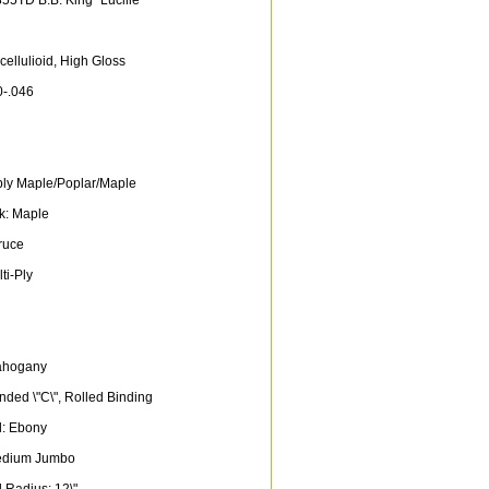
55TD B.B. King "Lucille"
ocellulioid, High Gloss
0-.046
-ply Maple/Poplar/Maple
k: Maple
ruce
ti-Ply
Mahogany
nded \"C\", Rolled Binding
d: Ebony
Medium Jumbo