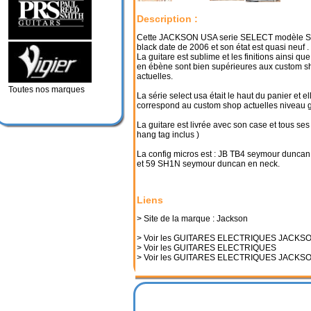
Description :
Cette JACKSON USA serie SELECT modèle S
black date de 2006 et son état est quasi neuf .
La guitare est sublime et les finitions ainsi qu
en ébène sont bien supérieures aux custom s
actuelles.
Toutes nos marques
La série select usa était le haut du panier et el
correspond au custom shop actuelles niveau
La guitare est livrée avec son case et tous ses
hang tag inclus )
La config micros est : JB TB4 seymour duncan
et 59 SH1N seymour duncan en neck.
Liens
> Site de la marque : Jackson
> Voir les GUITARES ELECTRIQUES JACKS
> Voir les GUITARES ELECTRIQUES
> Voir les GUITARES ELECTRIQUES JACKS