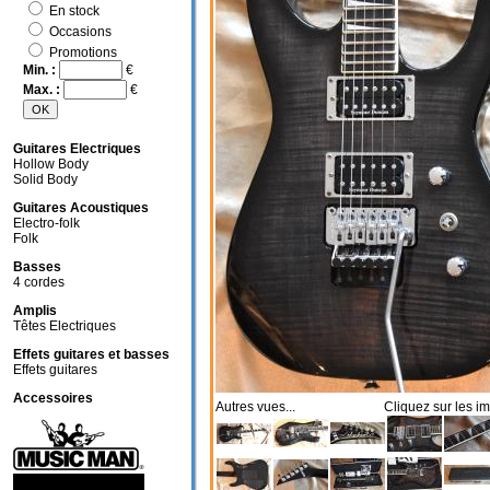
En stock
Occasions
Promotions
Min. :
€
Max. :
€
Guitares Electriques
Hollow Body
Solid Body
Guitares Acoustiques
Electro-folk
Folk
Basses
4 cordes
Amplis
Têtes Electriques
Effets guitares et basses
Effets guitares
Accessoires
Autres vues... Cliquez sur les im