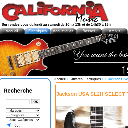
Sur rendez-vous du lundi au samedi de 10h à 13h et de 14h30 à 19h
Accueil
Electriques
Acoustiques
Basses
Amplis
Accueil
>
Guitares Electriques
>
> Jackson US
Recherche
Jackson USA SL2H SELECT 
Tout