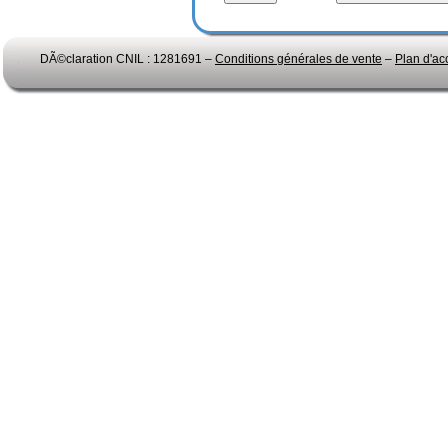
DÃ©claration CNIL : 1281691 –
Conditions générales de vente
–
Plan d'ac