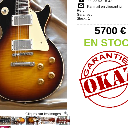
: 09 83 93 15 37
:
Par mail en cliquant ici
Réf :
Garantie :
Stock : 1
5700 €
EN STO
ues... Cliquez sur les images -