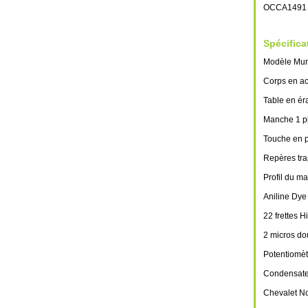
OCCA1491
Spécifica
Modèle Mur
Corps en ac
Table en ér
Manche 1 p
Touche en p
Repères tra
Profil du m
Aniline Dye
22 frettes 
2 micros d
Potentiomè
Condensateu
Chevalet N