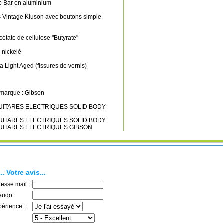
p Bar en aluminium
 Vintage Kluson avec boutons simple
étate de cellulose "Butyrate"
 nickelé
tra Light Aged (fissures de vernis)
a marque : Gibson
s GUITARES ELECTRIQUES SOLID BODY
s GUITARES ELECTRIQUES SOLID BODY
s GUITARES ELECTRIQUES GIBSON
..
Votre avis...
resse mail :
eudo :
périence :