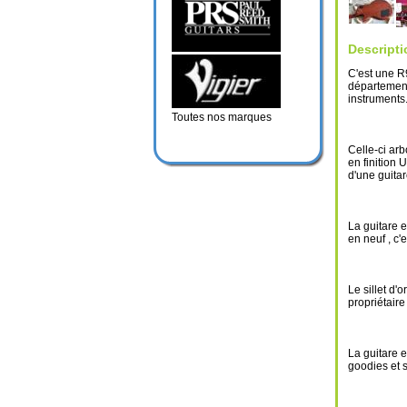
Descripti
C'est une 
département
instruments
Toutes nos marques
Celle-ci a
en finition 
d'une guita
La guitare 
en neuf , c'
Le sillet d'
propriétaire 
La guitare e
goodies et 