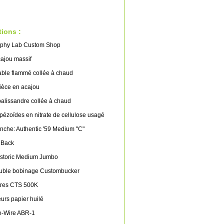
tions :
phy Lab Custom Shop
ajou massif
able flammé collée à chaud
ièce en acajou
alissandre collée à chaud
pézoïdes en nitrate de cellulose usagé
anche: Authentic '59 Medium "C"
 Back
Historic Medium Jumbo
ouble bobinage Custombucker
tres CTS 500K
rs papier huilé
o-Wire ABR-1