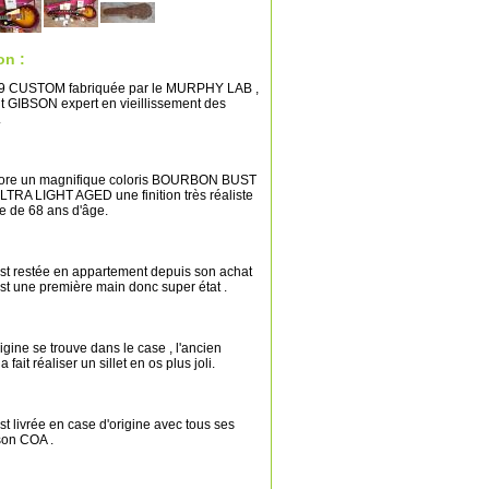
on :
R9 CUSTOM fabriquée par le MURPHY LAB ,
 GIBSON expert en vieillissement des
.
rbore un magnifique coloris BOURBON BUST
ULTRA LIGHT AGED une finition très réaliste
re de 68 ans d'âge.
est restée en appartement depuis son achat
est une première main donc super état .
origine se trouve dans le case , l'ancien
a fait réaliser un sillet en os plus joli.
st livrée en case d'origine avec tous ses
son COA .