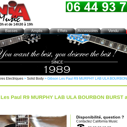
3h et de 14h30 à 19h
Basses
Amplis
Effets
Accessoires
Vendu
res Electriques
>
Solid Body
> Gibson Les Paul R9 MURPHY LAB ULA BOURBO
 Les Paul R9 MURPHY LAB ULA BOURBON BURST 
Disponibilité, question ?
Contactez
California Music