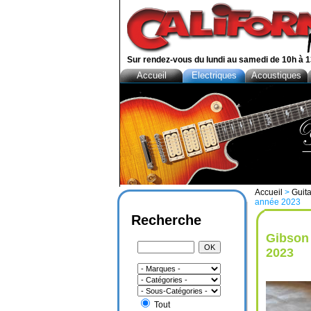
Sur rendez-vous du lundi au samedi de 10h à 1
Accueil
Electriques
Acoustiques
Accueil
>
Guita
année 2023
Recherche
Gibson
2023
Tout