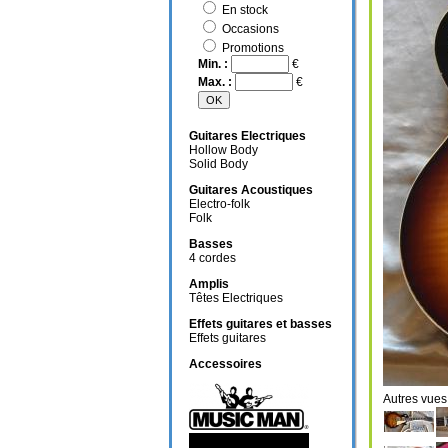
En stock
Occasions
Promotions
Min. :
€
Max. :
€
Guitares Electriques
Hollow Body
Solid Body
Guitares Acoustiques
Electro-folk
Folk
Basses
4 cordes
Amplis
Têtes Electriques
Effets guitares et basses
Effets guitares
Accessoires
Autres v