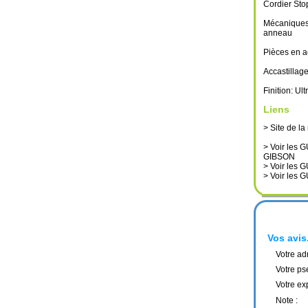
Cordier Sto
Mécaniques
anneau
Pièces en ac
Accastillage
Finition: Ul
Liens
> Site de l
> Voir le
GIBSON
> Voir le
> Voir le
Vos avis.
Votre ad
Votre ps
Votre ex
Note :