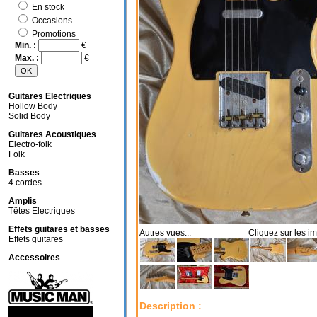
En stock
Occasions
Promotions
Min. :
€
Max. :
€
Guitares Electriques
Hollow Body
Solid Body
Guitares Acoustiques
Electro-folk
Folk
Basses
4 cordes
Amplis
Têtes Electriques
Effets guitares et basses
Autres vues... Cliquez sur les im
Effets guitares
Accessoires
Description :