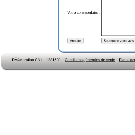
Votre commentaire :
DÃ©claration CNIL : 1281691 –
Conditions générales de vente
–
Plan d'ac