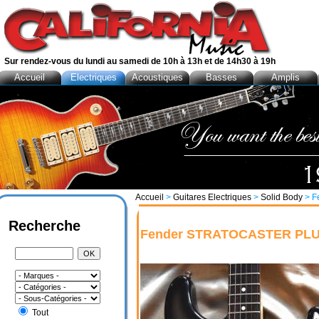
Sur rendez-vous du lundi au samedi de 10h à 13h et de 14h30 à 19h
Accueil
Electriques
Acoustiques
Basses
Amplis
Accueil
>
Guitares Electriques
>
Solid Body
> F
Recherche
Fender STRATOCASTER PL
Tout