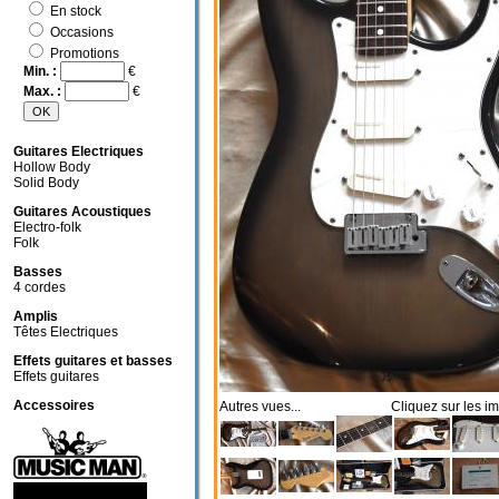
En stock
Occasions
Promotions
Min. :
€
Max. :
€
Guitares Electriques
Hollow Body
Solid Body
Guitares Acoustiques
Electro-folk
Folk
Basses
4 cordes
Amplis
Têtes Electriques
Effets guitares et basses
Effets guitares
Accessoires
Autres vues... Cliquez sur les im