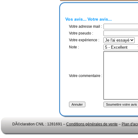
Vos avis...
Votre avis...
Votre adresse mail :
Votre pseudo :
Votre expérience :
Note :
Votre commentaire :
DÃ©claration CNIL : 1281691 –
Conditions générales de vente
–
Plan d'ac