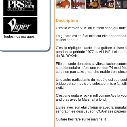
Description :
C'est la version VOS du custom shop qui date 
La guitare est en état mint car elle appartenait
Toutes nos marques
collectionneur.
C'est la réplique exacte de la guitare utilisée 
pendant la période 1977 su ALLIVE II et pour l
du BUDOKAN .
Elle possède donc des cavités attaches courr
supplémentaire , c'est une version 74 modifié
corps en pan cake , manche érable trois pièces
Une autre particularité du modèle est que seul
bridge est connecté , le sélecteur micro fait offi
switch.
C'est une guitare rock n roll comme Ace la voul
and play avec la Marshall a fond.
Livrée avec son étui d\'origine avec la signatu
sérigraphiée dessus , son COA et ses papiers 
Guitare très rare sur le marché !!!