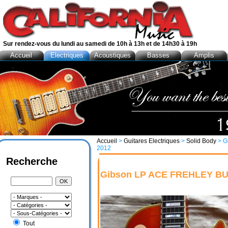
Sur rendez-vous du lundi au samedi de 10h à 13h et de 14h30 à 19h
Accueil
Electriques
Acoustiques
Basses
Amplis
Accueil
>
Guitares Electriques
>
Solid Body
> G
2012
Recherche
Gibson LP ACE FREHLEY B
Tout