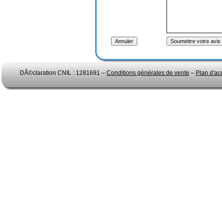
DÃ©claration CNIL : 1281691 –
Conditions générales de vente
–
Plan d'ac