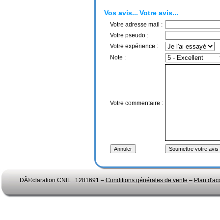
Vos avis...
Votre avis...
Votre adresse mail :
Votre pseudo :
Votre expérience :
Note :
Votre commentaire :
DÃ©claration CNIL : 1281691 –
Conditions générales de vente
–
Plan d'ac