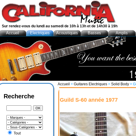
Sur rendez-vous du lundi au samedi de 10h à 13h et de 14h30 à 19h
Accueil
Electriques
Acoustiques
Basses
Amplis
Accueil
>
Guitares Electriques
>
Solid Body
> G
Recherche
Guild S-60 année 1977
Tout