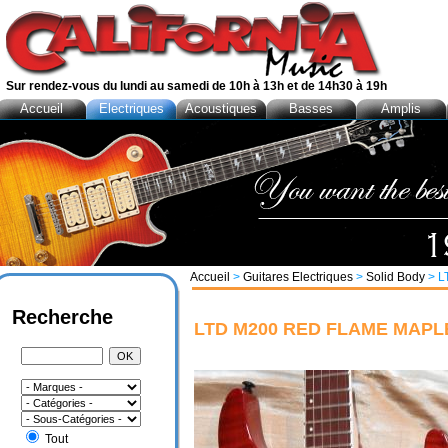
Sur rendez-vous du lundi au samedi de 10h à 13h et de 14h30 à 19h
Accueil
Electriques
Acoustiques
Basses
Amplis
Accueil
>
Guitares Electriques
>
Solid Body
> L
Recherche
LTD M200 RED FLAME MAPLE
Tout