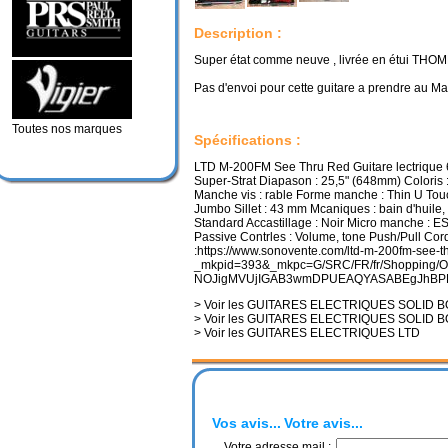
Description :
Super état comme neuve , livrée en étui TH
Pas d'envoi pour cette guitare a prendre au Ma
Toutes nos marques
Spécifications :
LTD M-200FM See Thru Red Guitare lectrique 6
Super-Strat Diapason : 25,5" (648mm) Coloris :
Manche vis : rable Forme manche : Thin U Touch
Jumbo Sillet : 43 mm Mcaniques : bain d'huile,
Standard Accastillage : Noir Micro manche : 
Passive Contrles : Volume, tone Push/Pull Cor
:https://www.sonovente.com/ltd-m-200fm-see-t
_mkpid=393&_mkpc=G/SRC/FR/fr/Shopping/O
NOJigMVUjIGAB3wmDPUEAQYASABEgJhBPD_
> Voir les GUITARES ELECTRIQUES SOLID 
> Voir les GUITARES ELECTRIQUES SOLID 
> Voir les GUITARES ELECTRIQUES LTD
Vos avis...
Votre avis...
Votre adresse mail :