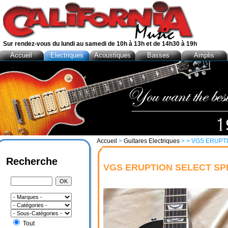
Sur rendez-vous du lundi au samedi de 10h à 13h et de 14h30 à 19h
Accueil
Electriques
Acoustiques
Basses
Amplis
Accueil
>
Guitares Electriques
>
> VGS ERUPT
Recherche
VGS ERUPTION SELECT SP
Tout