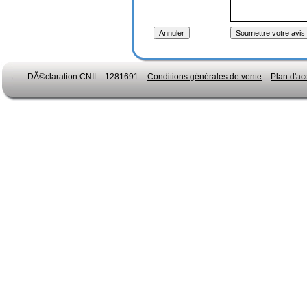
DÃ©claration CNIL : 1281691 –
Conditions générales de vente
–
Plan d'ac