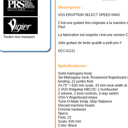
Description :
VGS ERUPTION SELECT SPEED KING .
C'est une guitare très originale a la manière
Paul .
La fabrication est soignée c'est une version 
Toutes nos marques
Jolie guitare de belle qualité a petit prix !!
OCCA1111
Spécifications :
Solid mahogany body
Set Mahogany neck, Rosewood fingerboard 
binding, 22 jumbo frets
24,75" = 630 mm scale, 43 mm neck width at 
2 VGS Ridgetop HBCOC-1 humbucker
2 volume, 2 tone controls, 3-way switch
VGS-V fingerboard inlays
Tune-O-Matic bridg, Stop-Tailpiece
Diecast machine heads
Chrome hardware
Specs:
Frets: 22
Scale: 630 mm
Color: Black