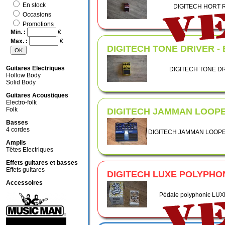
En stock
DIGITECH HORT 
Occasions
Promotions
Min. :
€
Max. :
€
DIGITECH TONE DRIVER -
Guitares Electriques
DIGITECH TONE D
Hollow Body
Solid Body
Guitares Acoustiques
Electro-folk
Folk
DIGITECH JAMMAN LOOPE
Basses
4 cordes
DIGITECH JAMMAN LOOPER 
Amplis
Têtes Electriques
Effets guitares et basses
Effets guitares
DIGITECH LUXE POLYPHO
Accessoires
Pédale polyphonic LUXE 