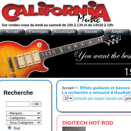
Sur rendez-vous du lundi au samedi de 10h à 13h et de 14h30 à 19h
Accueil
Electriques
Acoustiques
Basses
Amplis
: Effets guitares et basse
Accueil
>
Recherche
La recherche a retourné
résultat(
4
produits par pages classés par
DIGITECH HOT ROD
Tout