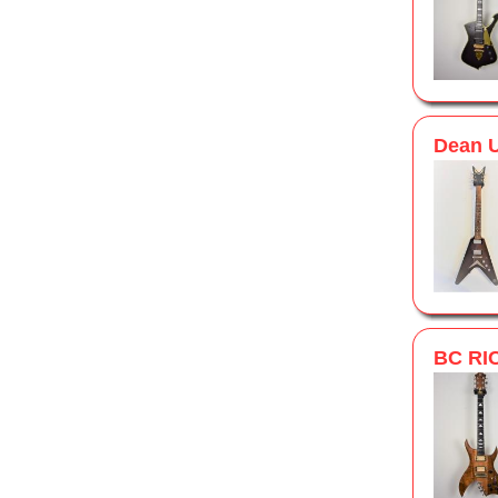
Dean 
BC RI