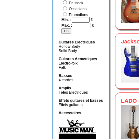
En stock
Occasions
Promotions
Min. :
€
Max. :
€
Jacks
Guitares Electriques
Hollow Body
Solid Body
Guitares Acoustiques
Electro-folk
Folk
Basses
4 cordes
Amplis
Têtes Electriques
LADO 
Effets guitares et basses
Effets guitares
Accessoires