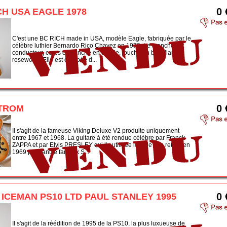
0 
CH USA EAGLE 1978
C'est une BC RICH made in USA, modèle Eagle, fabriquée par le
célèbre luthier Bernardo Rico Chavez en 1978. Le manche est
conducteur, corps et manche en érable, touche en brazilian
rosewood. Elle est équipée d...
0 
TROM
Il s'agit de la fameuse Viking Deluxe V2 produite uniquement
entre 1967 et 1968. La guitare à été rendue célèbre par Franck
ZAPPA et par Elvis PRESLEY qui l'a utilisée lors de son retour en
1969 pendant le fameux S...
0 
z ICEMAN PS10 LTD PAUL STANLEY 1995
Il s'agit de la réédition de 1995 de la PS10, la plus luxueuse de