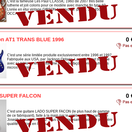
C'est la fameuse Les Paul CLASSIC 1960 de 2007 très belle
lutherie et joli coloris pour ce modèle avec manche fin type 60.
Livrée en étui vintage GIBSON browncase. poids : 3kg 450
OCCA0863
0 
on AT1 TRANS BLUE 1996
C'est une série limitée produite exclusivement entre 1996 et 1997.
Fabriquée aux USA, par Jackson Ontario. La guitare est sublime
avec sa table en érable flammé incurvée façon Pensa Suhr. Les
micros ont étés ...
0 
SUPER FALCON
C'est une guitare LADO SUPER FACON (le plus haut de gamme
de ce fabriquant), faite à la main par le célèbre luthier canadien
Joseph Kovacic en 1980. Tous les composants y sont de première
qualité : pièces en laiton...