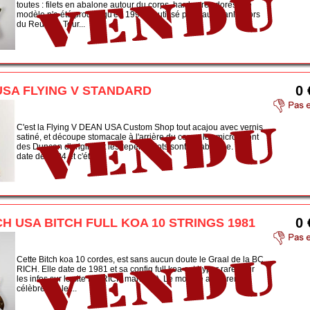
toutes : filets en abalone autour du corps, hardwares dorés. Ce
modèle n'a été produit qu'en 1995, et utilisé par Paul Stanley lors
du Reunion Tour...
0 
USA FLYING V STANDARD
C'est la Flying V DEAN USA Custom Shop tout acajou avec vernis
satiné, et découpe stomacale à l'arrière du corps, les micros sont
des Duncan d'origine et les repères dots sont en abalone. Elle
date de 2004 et c'éta...
0 
CH USA BITCH FULL KOA 10 STRINGS 1981
Cette Bitch koa 10 cordes, est sans aucun doute le Graal de la BC
RICH. Elle date de 1981 et sa config full koa est hyper rare (voir
les infos sur le site BC RICH maniacs). Le modèle a été rendu
célèbre par le ...