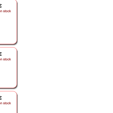
€
€
€