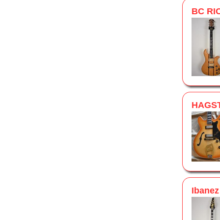
BC RI
HAGS
Ibane