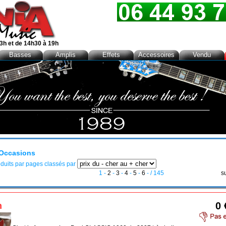
3h et de 14h30 à 19h
Basses
Amplis
Effets
Accessoires
Vendu
Occasions
duits par pages classés par
1
-
2
-
3
-
4
-
5
-
6
- / 145
s
0 
n