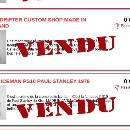
0 
 DRIFTER CUSTOM SHOP MADE IN
AND
Une magnifique ré-interprétation de la Hank Marvin en fiesta red,
fabriquée par le custom shop de Burns en Angleterre en 1998.
Celle-ci est fiesta red et d'une qualité incroyable : super bois,
touche en érable mouc...
0 
z ICEMAN PS10 PAUL STANLEY 1979
C'est la crème de la crème cette Iceman ! C'est la fameuse PS10
de Paul Stanley de Kiss. MADE IN JAPAN Celle-ci est déjà vintage
et c'est en quelque sorte la ROLL ROYCE de l'Iceman. Avec sa
belle robe noire,...