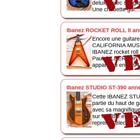
deluxe avec sangle 
Une chouette gui...
Ibanez ROCKET ROLL II an
Encore une guitare 
CALIFORNIA MUSIC 
IBANEZ rocket roll 
Paul GILBERT en est
appartenu en 1994 et
Ibanez STUDIO ST-390 ann
Cette IBANEZ STUDI
partie du haut de 
avec sa magnifique 
sur la table et son 
reprend l'électroniq