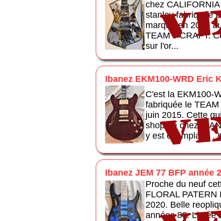
chez CALIFORNIA a
stanley fabriquée p
marque en 2016 au 
TEAM J CRAFT. Cet
sur l'or...
Ibanez EKM100-WRD Eric K
C'est la EKM100-W
fabriquée le TEA
juin 2015. Cette gu
shop de chez IBANE
y est exemplaire . 
Ibanez JEM 77 BFP année 
Proche du neuf ce
FLORAL PATERN P
2020. Belle reopliqu
années 80. Livrée 