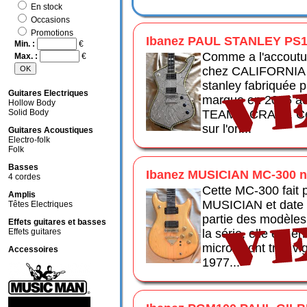
En stock
Occasions
Promotions
Ibanez PAUL STANLEY PS1
Min. :
€
Comme a l'accoutu
Max. :
€
chez CALIFORNIA a
stanley fabriquée p
Guitares Electriques
marque en 2016 au 
Hollow Body
Solid Body
TEAM J CRAFT. Cet
sur l'ori...
Guitares Acoustiques
Electro-folk
Folk
Basses
Ibanez MUSICIAN MC-300 na
4 cordes
Cette MC-300 fait p
Amplis
MUSICIAN et date d
Têtes Electriques
partie des modèle
Effets guitares et basses
Effets guitares
la série, elle est e
micros sont très vi
Accessoires
1977...