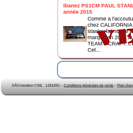
Ibanez PS1CM PAUL STA
année 2015
Comme a l'accoutu
chez CALIFORNIA a
stanley fabriquée p
marque en 2015 au 
TEAM J CRAFT. c'es
Cet...
DÃ©claration CNIL : 1281691 –
Conditions générales de vente
–
Plan d'ac