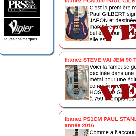
Ibanez PGM100 PAUL GILB
C'est la première m
Paul GILBERT sign
JAPON et destinée
marché entre 1990 
bel état pour son â
elle es...
Toutes nos marques
Ibanez STEVE VAI JEM 90 
Voici la fameuse gu
déclinée dans une s
métal pour une édit
commémorer les 90
HOSHINO GAKKI. la
à 759 exemplaires .
Ibanez PS1CM PAUL STA
année 2016
Comme a l\'accout