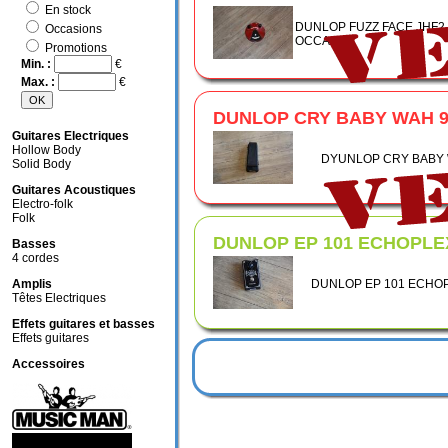
En stock
DUNLOP FUZZ FACE JHF2 
Occasions
OCCA1101
Promotions
Min. :
€
Max. :
€
DUNLOP CRY BABY WAH 9
Guitares Electriques
Hollow Body
DYUNLOP CRY BABY 
Solid Body
Guitares Acoustiques
Electro-folk
Folk
DUNLOP EP 101 ECHOPLE
Basses
4 cordes
Amplis
DUNLOP EP 101 ECHO
Têtes Electriques
Effets guitares et basses
Effets guitares
Accessoires