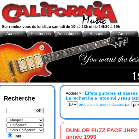
Sur rendez-vous du lundi au samedi de 10h à 13h et de 14h30 à 19h
Accueil
Electriques
Acoustiques
Basses
Amplis
: Effets guitares et bass
Accueil
>
Recherche
La recherche a retourné
résultat(
3
produits par pages classés par
DUNLOP FUZZ FACE JHF2
année 1993
Tout