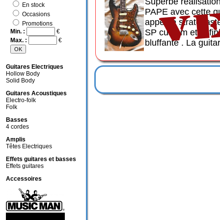
Superbe réalisatio
En stock
PAPE avec cette gu
Occasions
appelée stratocast
Promotions
SP custom et la fini
Min. :
€
Max. :
€
bluffante . La guita
Guitares Electriques
Hollow Body
Solid Body
Guitares Acoustiques
Electro-folk
Folk
Basses
4 cordes
Amplis
Têtes Electriques
Effets guitares et basses
Effets guitares
Accessoires