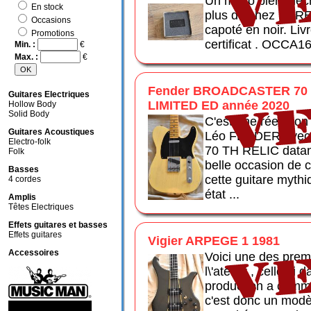
Un micro bien méch
En stock
plus de chez BARE
Occasions
capoté en noir. Liv
Promotions
certificat . OCCA1
Min. :
€
Max. :
€
Fender BROADCASTER 70
Guitares Electriques
LIMITED ED année 2020
Hollow Body
Solid Body
C'est une réedition
Guitares Acoustiques
Léo FENDER ave
Electro-folk
70 TH RELIC datant
Folk
belle occasion de c
Basses
cette guitare mythi
4 cordes
état ...
Amplis
Têtes Electriques
Effets guitares et basses
Effets guitares
Vigier ARPEGE 1 1981
Accessoires
Voici une des prem
l\'atelier , celle ci
production a comme
c'est donc un modè