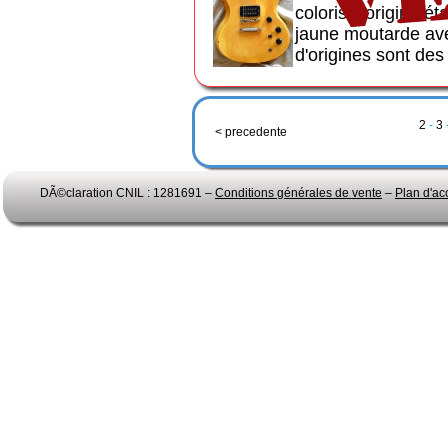
coloris d'origine é
jaune moutarde ave
d'origines sont des 
2
-
3
< precedente
DÃ©claration CNIL : 1281691 –
Conditions générales de vente
–
Plan d'ac