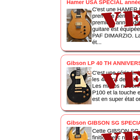
Hamer USA SPECIAL année
C'est une HAMER U
première période c
première année de 
guitare est équipée
PAF DIMARZIO. La g
ét...
Gibson LP 40 TH ANNIVER
C'est une série lim
les 40 ans de la Le
Les micros ne sont
P100 et la touche 
est en super état on 
Gibson GIBSON SG SPECIA
Cette GIBSON SG sp
finition relic natur