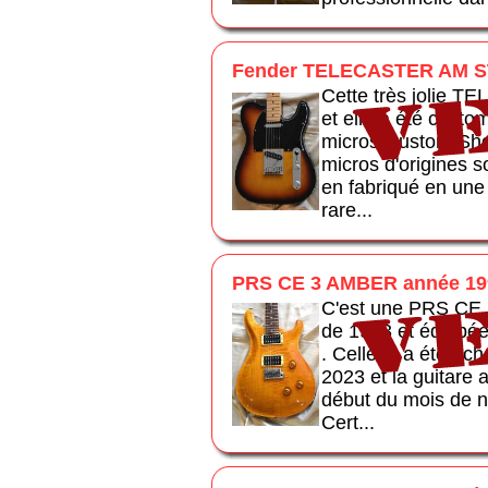
Fender TELECASTER AM S
Cette très jolie 
et elle a été custo
micros Custom Sh
micros d'origines s
en fabriqué en une 
rare...
PRS CE 3 AMBER année 19
C'est une PRS CE
de 1993 et équipé
. Celle-ci a été ac
2023 et la guitare 
début du mois de 
Cert...