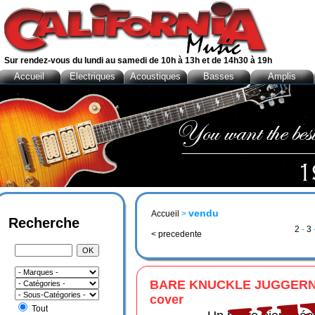
Sur rendez-vous du lundi au samedi de 10h à 13h et de 14h30 à 19h
Accueil
Electriques
Acoustiques
Basses
Amplis
vendu
Accueil
>
Recherche
2
-
3
< precedente
BARE KNUCKLE JUGGERNA
cover
Tout