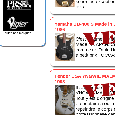
sonorités exceptio
avis ...
Yamaha BB-400 S Made in J
1986
Toutes nos marques
C'est la fameuse B
Made in JAPAN. Cet
comme un Tank. Un
a petit prix . OCC
Fender USA YNGWIE MALM
1998
Il s'agit ici de la 
YNGWIE MALMSTEE
Tout y est d'origin
propriétaire a eu la
repeindre le corps
professionnelle dan