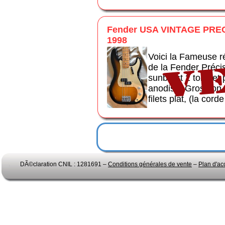
Fender USA VINTAGE PREC
1998
Voici la Fameuse r
de la Fender Préci
sunburst 2 tons et
anodisé. Gros son 
filets plat, (la cord
DÃ©claration CNIL : 1281691 –
Conditions générales de vente
–
Plan d'ac