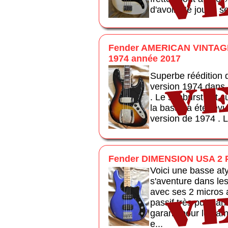
d'avoir été jouée s
Fender AMERICAN VINTAGE
1974 année 2017
Superbe réédition
version 1974 dans 
. Le sunburst est s
la basse a été rev
version de 1974 . La
Fender DIMENSION USA 2 
Voici une basse at
s'aventure dans l
avec ses 2 micros 
passif très puissan
garanti pour les am
e...