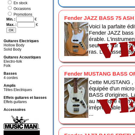
En stock
Occasions
Promotions
Fender JAZZ BASS 75 ASH
Min. :
€
Max. :
€
Voici la parfaite éd
Fender JAZZ bass 
érable. L'instrumen
Guitares Electriques
seul poc sur la tra
Hollow Body
Solid Body
ras. La basse a ét
Guitares Acoustiques
Electro-folk
Folk
Fender MUSTANG BASS OF
Basses
4 cordes
Cette MUSTANG , c
Amplis
équipée d'un micro
Têtes Electriques
BASS d'origines. L
Effets guitares et basses
au Mexique en 2017
Effets guitares
irréprochable. Livr
Accessoires
...