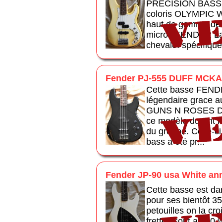
PRECISION BASS 
coloris OLYMPIC WH
haut de gamme de 
micros FENDER La
chevalet spécifique 
Fender PJ-555 DUFF MCKA
Cette basse FEND
légendaire grace a
GUNS N ROSES Du
ce modèle durant l
du groupe. Celle-ci
bass a été pr...
Fender JP-90 usa White an
Cette basse est da
pour ses bientôt 35 
petouilles on la croi
frettes sont a 100 