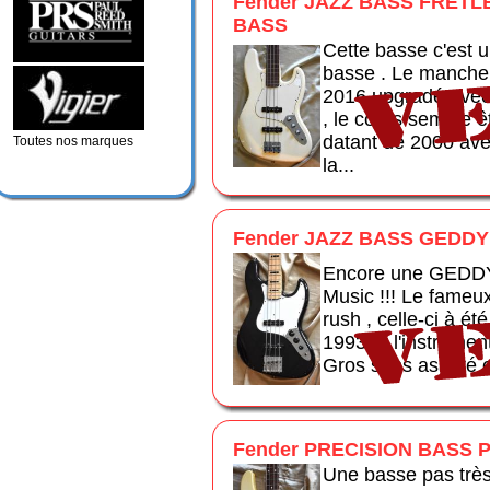
Fender JAZZ BASS FRET
BASS
Cette basse c'est u
basse . Le manche 
2016 upgradé avec
, le corps semble
datant de 2000 ave
Toutes nos marques
la...
Fender JAZZ BASS GEDDY 
Encore une GEDDY 
Music !!! Le fameu
rush , celle-ci à é
1993 et l'instrument
Gros sons assuré et
Fender PRECISION BASS P
Une basse pas trè