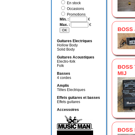
En stock
Occasions
Promotions
Min. :
€
Max. :
€
BOSS 
Guitares Electriques
Hollow Body
Solid Body
Guitares Acoustiques
Electro-folk
Folk
BOSS 
MIJ
Basses
4 cordes
Amplis
Têtes Electriques
Effets guitares et basses
Effets guitares
Accessoires
BOSS 