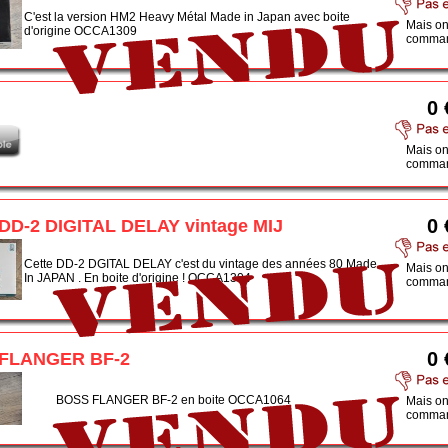
C'est la version HM2 Heavy Métal Made in Japan avec boite
Mais on
d'origine OCCA1309
comman
0 
Mais on
comman
0 
DD-2 DIGITAL DELAY vintage MIJ
Cette DD-2 DGITAL DELAY c'est du vintage des années 80 Made
Mais on
In JAPAN . En boite d'origine ! OCCA1304
comman
0 
FLANGER BF-2
BOSS FLANGER BF-2 en boite OCCA1064
Mais on
comman