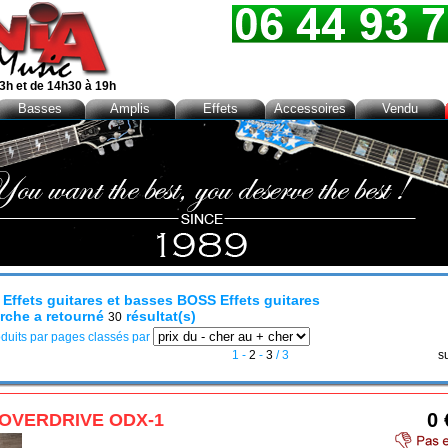
3h et de 14h30 à 19h
Basses
Amplis
Effets
Accessoires
Vendu
: Effets guitares et basses BOSS Effets guitares
rche a retourné
résultat(s)
30
duits par pages classés par
1
-
2
-
3
/ 3
s
0 
OVERDRIVE ODX-1