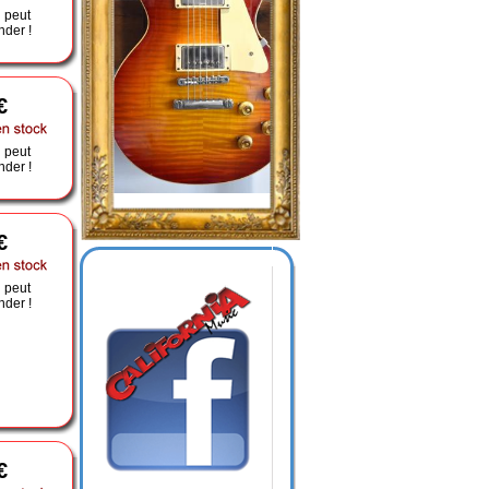
 peut
der !
€
 peut
der !
€
 peut
der !
€