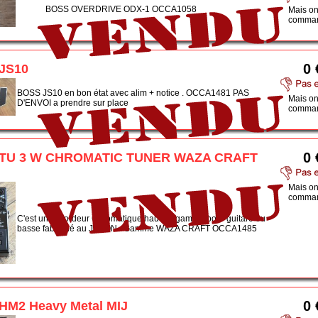
BOSS OVERDRIVE ODX-1 OCCA1058
Mais on
comman
0 
JS10
BOSS JS10 en bon état avec alim + notice . OCCA1481 PAS
Mais on
D'ENVOI a prendre sur place
comman
0 
TU 3 W CHROMATIC TUNER WAZA CRAFT
Mais on
comman
C'est un accordeur Chromatique haut de gamme pour guitare ou
basse fabriqué au JAPON . Gamme WAZA CRAFT OCCA1485
0 
HM2 Heavy Metal MIJ