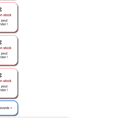
€
 peut
der !
€
 peut
der !
€
 peut
der !
uivante >