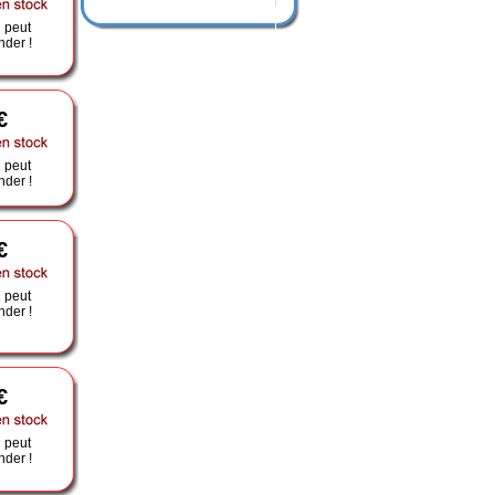
 peut
der !
€
 peut
der !
€
 peut
der !
€
 peut
der !